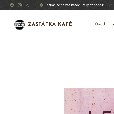
Těšíme se na vás každé úterý až neděli!
ZASTÁFKA KAFÉ
Úvod