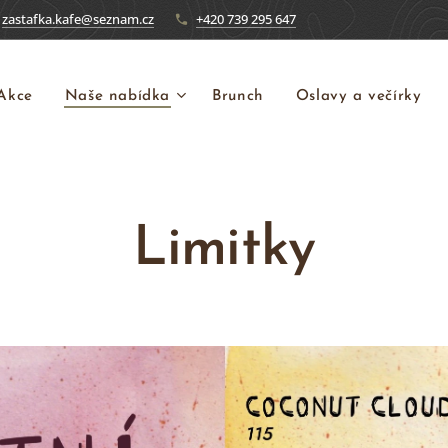
zastafka.kafe@seznam.cz
+420 739 295 647
Akce
Naše nabídka
Brunch
Oslavy a večírky
Limitky